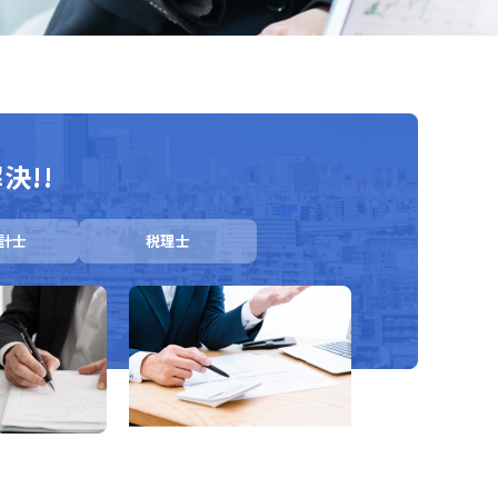
決!!
計士
税理士