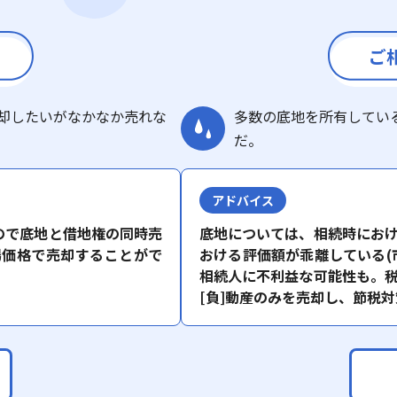
ご
却したいがなかなか売れな
多数の底地を所有してい
だ。
アドバイス
ので底地と借地権の同時売
底地については、相続時にお
場価格で売却することがで
おける評価額が乖離している(
相続人に不利益な可能性も。
[負]動産のみを売却し、節税