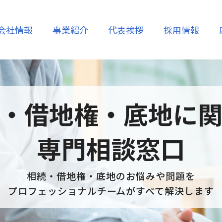
会社情報
事業紹介
代表挨拶
採用情報
コーポレート
売却
賃貸
メッセージ
沿革
・借地権・底地に
ム
不動産管理
高齢者支援
専門相談窓口
・相続
空き家再生・活用
相続・借地権
相続・借地権・底地のお悩みや問題を
プロフェッショナルチームがすべて解決します