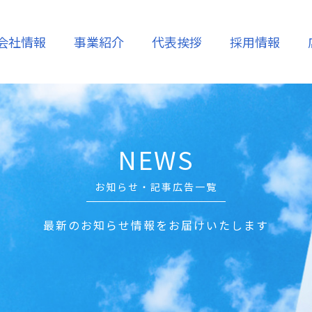
会社情報
事業紹介
代表挨拶
採用情報
コーポレート
売却
賃貸
メッセージ
沿革
NEWS
ム
不動産管理
高齢者支援
お知らせ・記事広告一覧
・相続
空き家再生・活用
相続・借地権
最新のお知らせ情報をお届けいたします