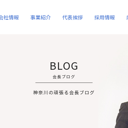
会社情報
事業紹介
代表挨拶
採用情報
コーポレート
売却
賃貸
メッセージ
沿革
BLOG
ム
不動産管理
高齢者支援
会長ブログ
・相続
空き家再生・活用
相続・借地権
神奈川の頑張る会長ブログ