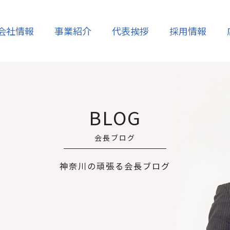
会社情報
事業紹介
代表挨拶
採用情報
コーポレート
売却
賃貸
メッセージ
沿革
BLOG
ム
不動産管理
高齢者支援
会長ブログ
・相続
空き家再生・活用
相続・借地権
神奈川の頑張る会長ブログ