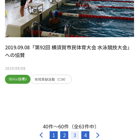
2019.09.08「第92回 横須賀市民体育大会 水泳競技大会」
への協賛
2019/09/08
SDGs:目標3
地域貢献活動（CSR）
40件～60件（全63件中）
1
2
3
4