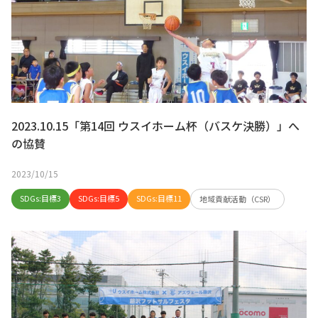
2023.10.15「第14回 ウスイホーム杯（バスケ決勝）」へ
の協賛
2023/10/15
SDGs:目標3
SDGs:目標5
SDGs:目標11
地域貢献活動（CSR）