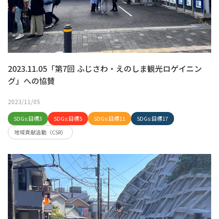
2023.11.05「第7回 ふじさわ・えのしま観光ロゲイニン
グ」への協賛
2023/11/05
SDGs:目標3
SDGs:目標5
SDGs:目標11
SDGs:目標17
地域貢献活動（CSR）