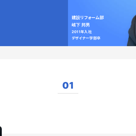
建設リフォーム部
峐下 邦男
2011年入社
デザイナー学部卒
01