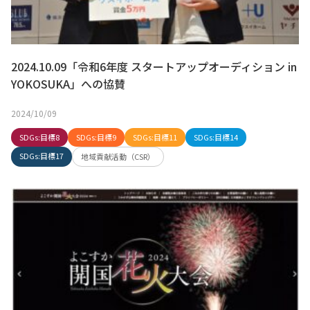
2024.10.09「令和6年度 スタートアップオーディション in
YOKOSUKA」への協賛
2024/10/09
SDGs:目標8
SDGs:目標9
SDGs:目標11
SDGs:目標14
SDGs:目標17
地域貢献活動（CSR）