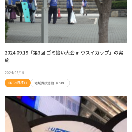
2024.09.19「第3回 ゴミ拾い大会 in ウスイカップ」の実
施
2024/09/19
SDGs:目標11
地域貢献活動（CSR）