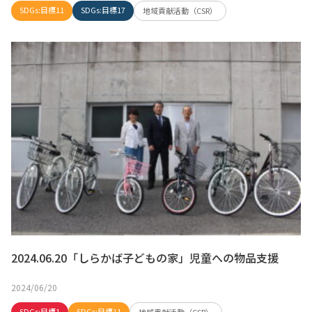
SDGs:目標11
SDGs:目標17
地域貢献活動（CSR）
2024.06.20「しらかば子どもの家」児童への物品支援
2024/06/20
SDGs:目標1
SDGs:目標11
地域貢献活動（CSR）