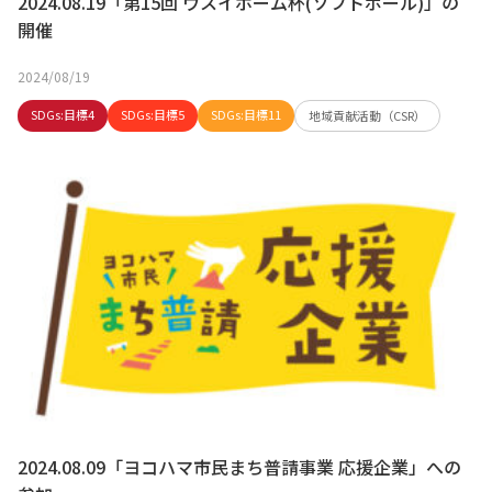
2024.08.19「第15回 ウスイホーム杯(ソフトボール)」の
開催
2024/08/19
SDGs:目標4
SDGs:目標5
SDGs:目標11
地域貢献活動（CSR）
2024.08.09「ヨコハマ市民まち普請事業 応援企業」への