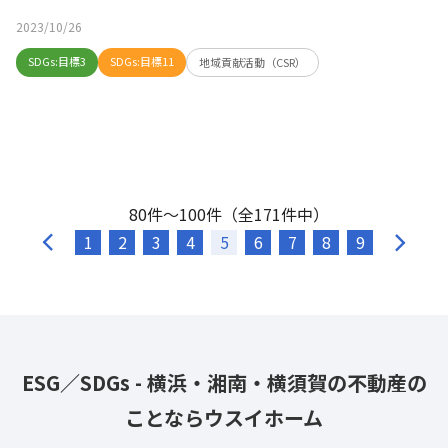
2023/10/26
SDGs:目標3
SDGs:目標11
地域貢献活動（CSR）
80件～100件（全171件中）
1
2
3
4
5
6
7
8
9
ESG／SDGs - 横浜・湘南・横須賀の不動産の
ことならウスイホーム