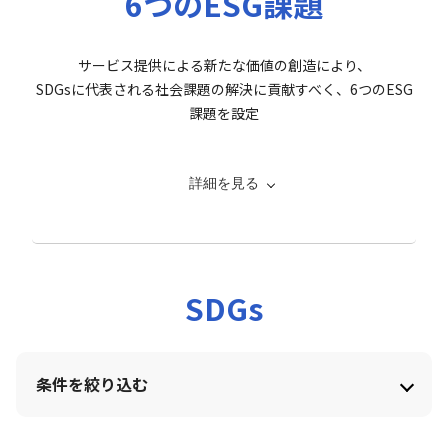
6つのESG課題
サービス提供による新たな価値の創造により、
SDGsに代表される社会課題の解決に貢献すべく、6つのESG
課題を設定
左右スクロールできます。
詳細を見る
カテゴリ
課題
リノ
エコリフォーム･リノベーションの普及
SDGs
エコ
環 境
省エネ住宅(フラット35SA)の普及
フラ
条件を絞り込む