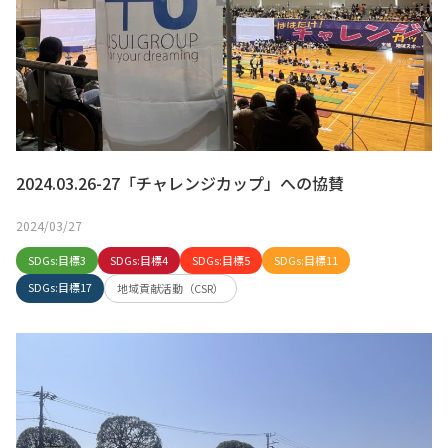
2024.03.26-27「チャレンジカップ」への協賛
2024/03/27
SDGs:目標3
SDGs:目標4
SDGs:目標5
SDGs:目標11
SDGs:目標17
地域貢献活動（CSR）