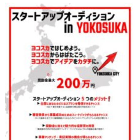
空き不動産の活用
空地
社 会
地域活性化
地域
離職率の抑制
離職
ガバナンス
コンプライアンス経営の推進
コン